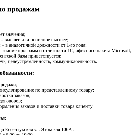
по продажам
ет значения;
 – высшее или неполное высшее;
 – в аналогичной должности от 1-го года;
 знание программ и отчетности 1С, офисного пакета Microsoft;
ентской базы приветствуется;
ечь, целеустремленность, коммуникабельность.
обязанности:
продажи;
онсультирование по представленному товару;
аботка заказов;
договоров;
ормления заказов и поставки товара клиенту
ты:
ца Ессентукская ул. Этокская 106А .
 с 8:00 до 19:00.