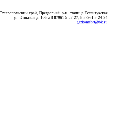
 Ставропольский край, Предгорный р-н, cтаница Ессентукская
ул. Этокская д. 106-а 8 87961 5-27-27; 8 87961 5-24-94
gazkomfort@bk.ru
Современные технологии
для комфортной жизни