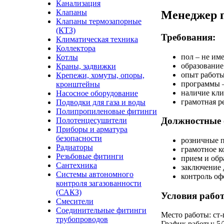
Канализация
Клапаны
Менеджер 
Клапаны термозапорные
(КТЗ)
Требования:
Климатическая техника
Коллектора
пол – не име
Котлы
образование
Краны, задвижки
опыт работы
Крепежи, хомуты, опоры,
программы –
кронштейны
наличие кли
Насосное оборудование
грамотная р
Подводки для газа и воды
Полипропиленовые фитинги
Должностные 
Полотенцесушители
Приборы и арматура
безопасности
розничные 
Радиаторы
грамотное к
Резьбовые фитинги
прием и обр
Сантехника
заключение 
Системы автономного
контроль оф
контроля загазованности
(САКЗ)
Условия рабо
Смесители
Соединительные фитинги
Место работы: ст-
трубопроводов
График работы: 5/2