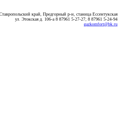
 Ставропольский край, Предгорный р-н, cтаница Ессентукская
ул. Этокская д. 106-а 8 87961 5-27-27; 8 87961 5-24-94
gazkomfort@bk.ru
Современные технологии
для комфортной жизни