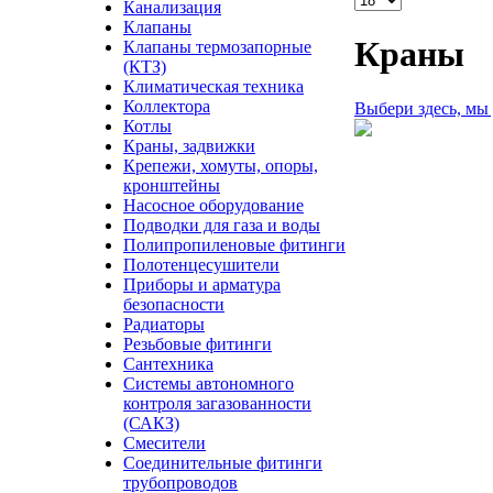
Канализация
Клапаны
Краны
Клапаны термозапорные
(КТЗ)
Климатическая техника
Коллектора
Выбери здесь, мы
Котлы
Краны, задвижки
Крепежи, хомуты, опоры,
кронштейны
Насосное оборудование
Подводки для газа и воды
Полипропиленовые фитинги
Полотенцесушители
Приборы и арматура
безопасности
Радиаторы
Резьбовые фитинги
Сантехника
Системы автономного
контроля загазованности
(САКЗ)
Смесители
Соединительные фитинги
трубопроводов