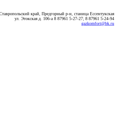
 Ставропольский край, Предгорный р-н, cтаница Ессентукская
ул. Этокская д. 106-а 8 87961 5-27-27; 8 87961 5-24-94
gazkomfort@bk.ru
Современные технологии
для комфортной жизни