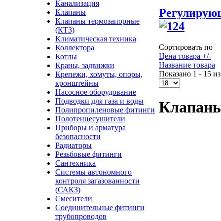
Канализация
Регулирую
Клапаны
Клапаны термозапорные
(КТЗ)
Климатическая техника
Сортировать по
Коллектора
Цена товара +/-
Котлы
Название товара
Краны, задвижки
Показано 1 - 15 из
Крепежи, хомуты, опоры,
кронштейны
Насосное оборудование
Подводки для газа и воды
Клапан
Полипропиленовые фитинги
Полотенцесушители
Приборы и арматура
безопасности
Радиаторы
Резьбовые фитинги
Сантехника
Системы автономного
контроля загазованности
(САКЗ)
Смесители
Соединительные фитинги
трубопроводов