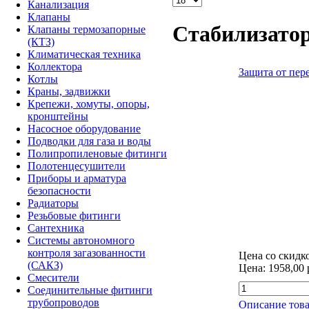
Канализация
Клапаны
Стабилизато
Клапаны термозапорные
(КТЗ)
Климатическая техника
Коллектора
Защита от пе
Котлы
Краны, задвижки
Крепежи, хомуты, опоры,
кронштейны
Насосное оборудование
Подводки для газа и воды
Полипропиленовые фитинги
Полотенцесушители
Приборы и арматура
безопасности
Радиаторы
Резьбовые фитинги
Сантехника
Системы автономного
контроля загазованности
Цена со скидк
(САКЗ)
Цена:
1958,00 
Смесители
Соединительные фитинги
трубопроводов
Описание това