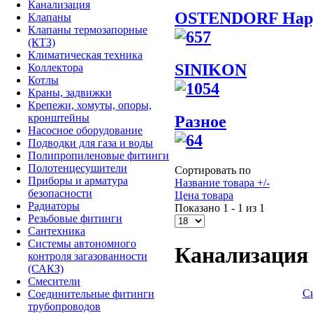
Канализация
OSTENDORF Нар
Клапаны
Клапаны термозапорные
(КТЗ)
Климатическая техника
SINIKON
Коллектора
Котлы
Краны, задвижки
Крепежи, хомуты, опоры,
кронштейны
Разное
Насосное оборудование
Подводки для газа и воды
Полипропиленовые фитинги
Полотенцесушители
Сортировать по
Приборы и арматура
Название товара +/-
безопасности
Цена товара
Радиаторы
Показано 1 - 1 из 1
Резьбовые фитинги
Сантехника
Системы автономного
Канализация
контроля загазованности
(САКЗ)
Смесители
С
Соединительные фитинги
трубопроводов