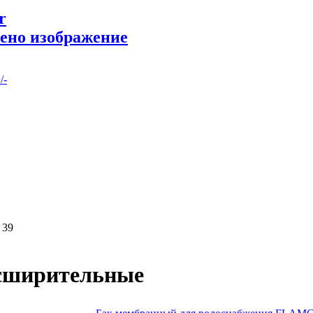
r
/-
 39
сширительные