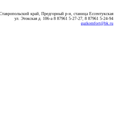
 Ставропольский край, Предгорный р-н, cтаница Ессентукская
ул. Этокская д. 106-а 8 87961 5-27-27; 8 87961 5-24-94
gazkomfort@bk.ru
Современные технологии
для комфортной жизни