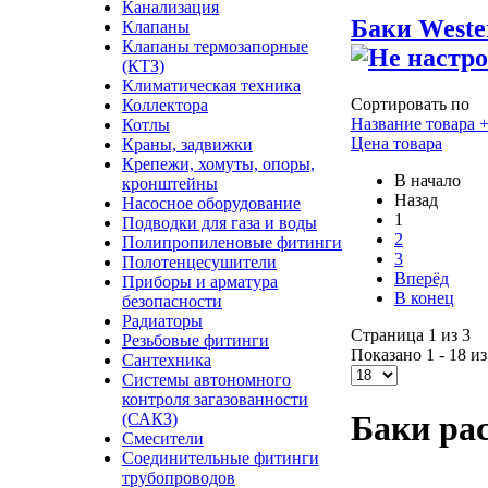
Канализация
Баки Weste
Клапаны
Клапаны термозапорные
(КТЗ)
Климатическая техника
Сортировать по
Коллектора
Название товара +
Котлы
Цена товара
Краны, задвижки
Крепежи, хомуты, опоры,
В начало
кронштейны
Назад
Насосное оборудование
1
Подводки для газа и воды
2
Полипропиленовые фитинги
3
Полотенцесушители
Вперёд
Приборы и арматура
В конец
безопасности
Радиаторы
Страница 1 из 3
Резьбовые фитинги
Показано 1 - 18 из
Сантехника
Системы автономного
контроля загазованности
Баки ра
(САКЗ)
Смесители
Соединительные фитинги
трубопроводов