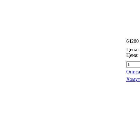
64280
Цена с
Цена:
Описа
Хомут 