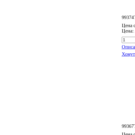
99374
Цена с
Цена:
Описа
Хомут
99367
Цена с