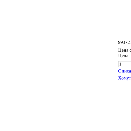
99372
Цена с
Цена:
Описа
Хомут