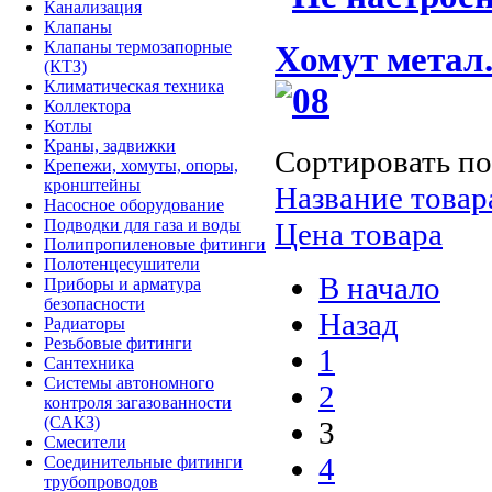
Канализация
Клапаны
Клапаны термозапорные
Хомут метал
(КТЗ)
Климатическая техника
Коллектора
Котлы
Краны, задвижки
Сортировать по
Крепежи, хомуты, опоры,
кронштейны
Название товара
Насосное оборудование
Подводки для газа и воды
Цена товара
Полипропиленовые фитинги
Полотенцесушители
В начало
Приборы и арматура
безопасности
Назад
Радиаторы
Резьбовые фитинги
1
Сантехника
Системы автономного
2
контроля загазованности
(САКЗ)
3
Смесители
4
Соединительные фитинги
трубопроводов