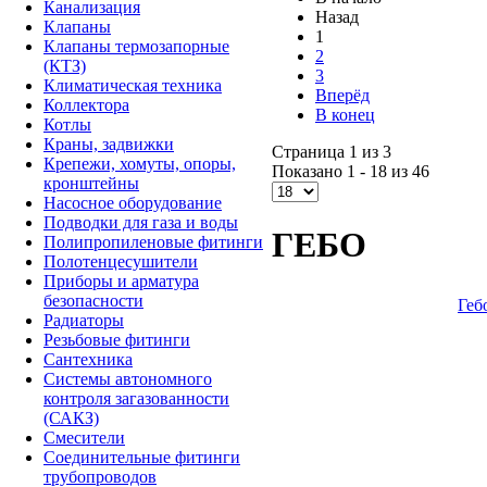
Канализация
Назад
Клапаны
1
Клапаны термозапорные
2
(КТЗ)
3
Климатическая техника
Вперёд
Коллектора
В конец
Котлы
Краны, задвижки
Страница 1 из 3
Крепежи, хомуты, опоры,
Показано 1 - 18 из 46
кронштейны
Насосное оборудование
Подводки для газа и воды
ГЕБО
Полипропиленовые фитинги
Полотенцесушители
Приборы и арматура
безопасности
Геб
Радиаторы
Резьбовые фитинги
Сантехника
Системы автономного
контроля загазованности
(САКЗ)
Смесители
Соединительные фитинги
трубопроводов