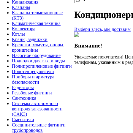
Канализация
Клапаны
Кондиционер
Клапаны термозапорные
(КТЗ)
Климатическая техника
Коллектора
Выбери здесь, мы доставим
Котлы
Краны, задвижки
Крепежи, хомуты, опоры,
Внимание!
кронштейны
Насосное оборудование
Уважаемые покупатели! Цену
Подводки для газа и воды
телефонам, указанным в раз
Полипропиленовые фитинги
Полотенцесушители
Приборы и арматура
безопасности
Радиаторы
Резьбовые фитинги
Сантехника
Системы автономного
контроля загазованности
(САКЗ)
Смесители
Соединительные фитинги
трубопроводов