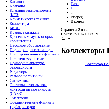
Канализация
Назад
Клапаны
1
Клапаны термозапорные
2
(КТЗ)
Вперёд
Климатическая техника
В конец
Коллектора
Котлы
Страница 2 из 2
Краны, задвижки
Показано 19 - 19 из 19
Крепежи, хомуты, опоры,
кронштейны
Насосное оборудование
Коллекторы 
Подводки для газа и воды
Полипропиленовые фитинги
Полотенцесушители
Приборы и арматура
Коллектор FA
безопасности
Радиаторы
Резьбовые фитинги
Сантехника
Системы автономного
контроля загазованности
(САКЗ)
Смесители
Соединительные фитинги
трубопроводов