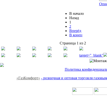
Опис
В начало
Назад
1
2
Вперёд
В конец
Страница 1 из 2
target="_blank"
Политика конфиденциальн
«ГазКомфорт»
- розничная и оптовая торговля газов