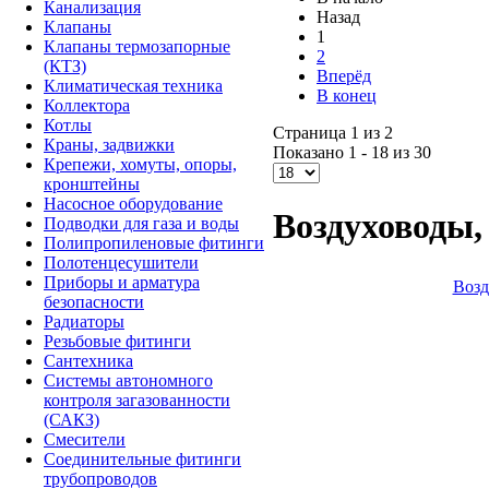
Канализация
Назад
Клапаны
1
Клапаны термозапорные
2
(КТЗ)
Вперёд
Климатическая техника
В конец
Коллектора
Котлы
Страница 1 из 2
Краны, задвижки
Показано 1 - 18 из 30
Крепежи, хомуты, опоры,
кронштейны
Насосное оборудование
Воздуховоды,
Подводки для газа и воды
Полипропиленовые фитинги
Полотенцесушители
Приборы и арматура
Возд
безопасности
Радиаторы
Резьбовые фитинги
Сантехника
Системы автономного
контроля загазованности
(САКЗ)
Смесители
Соединительные фитинги
трубопроводов