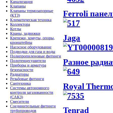
Канализация
Клапаны
Клапаны термозапорные
Ferroli пане
(КТЗ)
Климатическая техника
Коллектора
Котлы
Краны, задвижки
Jaga
Крепежи, хомуты, опоры,
кронштейны
Насосное оборудование
Подводки для газа и воды
Полипропиленовые фитинги
Pазное ради
Полотенцесушители
Приборы и арматура
безопасности
Радиаторы
Резьбовые фитинги
Сантехника
Royal Therm
Системы автономного
контроля загазованности
(САКЗ)
Смесители
Соединительные фитинги
Tenrad
трубопроводов