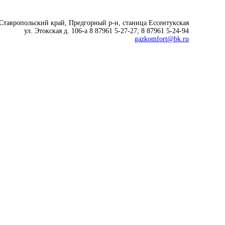
 Ставропольский край, Предгорный р-н, cтаница Ессентукская
ул. Этокская д. 106-а 8 87961 5-27-27; 8 87961 5-24-94
gazkomfort@bk.ru
Современные технологии
для комфортной жизни