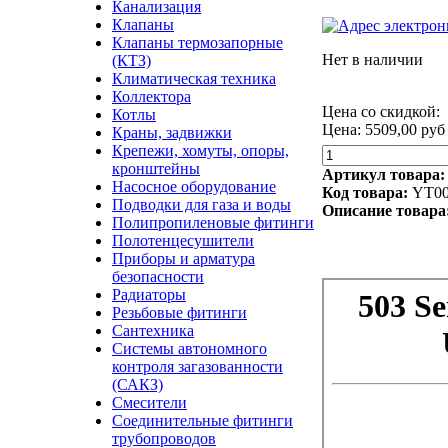
Канализация
Клапаны
Клапаны термозапорные
Нет в наличии
(КТЗ)
Климатическая техника
Коллектора
Цена со скидкой:
Котлы
Цена:
5509,00 руб
Краны, задвижки
Крепежи, хомуты, опоры,
кронштейны
Артикул товара
Насосное оборудование
Код товара:
YT00
Подводки для газа и воды
Описание товара
Полипропиленовые фитинги
Полотенцесушители
Приборы и арматура
безопасности
Радиаторы
Резьбовые фитинги
Сантехника
Системы автономного
контроля загазованности
(САКЗ)
Смесители
Соединительные фитинги
трубопроводов