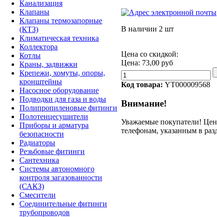
Канализация
Клапаны
Клапаны термозапорные
В наличии
2 шт
(КТЗ)
Климатическая техника
Коллектора
Цена со скидкой:
Котлы
Цена:
73,00 руб
Краны, задвижки
Крепежи, хомуты, опоры,
кронштейны
Код товара:
YT000009568
Насосное оборудование
Подводки для газа и воды
Внимание!
Полипропиленовые фитинги
Полотенцесушители
Уважаемые покупатели! Цену
Приборы и арматура
телефонам, указанным в раз
безопасности
Радиаторы
Резьбовые фитинги
Сантехника
Системы автономного
контроля загазованности
(САКЗ)
Смесители
Соединительные фитинги
трубопроводов