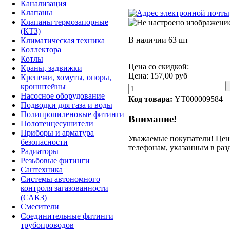
Канализация
Клапаны
Клапаны термозапорные
(КТЗ)
В наличии
63 шт
Климатическая техника
Коллектора
Котлы
Цена со скидкой:
Краны, задвижки
Цена:
157,00 руб
Крепежи, хомуты, опоры,
кронштейны
Насосное оборудование
Код товара:
YT000009584
Подводки для газа и воды
Полипропиленовые фитинги
Внимание!
Полотенцесушители
Приборы и арматура
Уважаемые покупатели! Цену
безопасности
телефонам, указанным в раз
Радиаторы
Резьбовые фитинги
Сантехника
Системы автономного
контроля загазованности
(САКЗ)
Смесители
Соединительные фитинги
трубопроводов