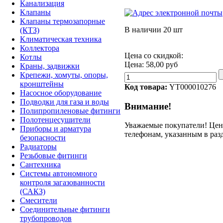
Канализация
Клапаны
Клапаны термозапорные
В наличии
20 шт
(КТЗ)
Климатическая техника
Коллектора
Цена со скидкой:
Котлы
Цена:
58,00 руб
Краны, задвижки
Крепежи, хомуты, опоры,
кронштейны
Код товара:
YT000010276
Насосное оборудование
Подводки для газа и воды
Внимание!
Полипропиленовые фитинги
Полотенцесушители
Уважаемые покупатели! Цену
Приборы и арматура
телефонам, указанным в раз
безопасности
Радиаторы
Резьбовые фитинги
Сантехника
Системы автономного
контроля загазованности
(САКЗ)
Смесители
Соединительные фитинги
трубопроводов