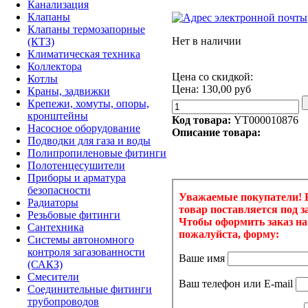
Канализация
Клапаны
Клапаны термозапорные
Нет в наличии
(КТЗ)
Климатическая техника
Коллектора
Цена со скидкой:
Котлы
Цена:
130,00 руб
Краны, задвижки
Крепежи, хомуты, опоры,
кронштейны
Код товара:
YT000010876
Насосное оборудование
Описание товара:
Подводки для газа и воды
Полипропиленовые фитинги
Полотенцесушители
Приборы и арматура
безопасности
Радиаторы
Резьбовые фитинги
Сантехника
Системы автономного
контроля загазованности
(САКЗ)
Смесители
Соединительные фитинги
трубопроводов