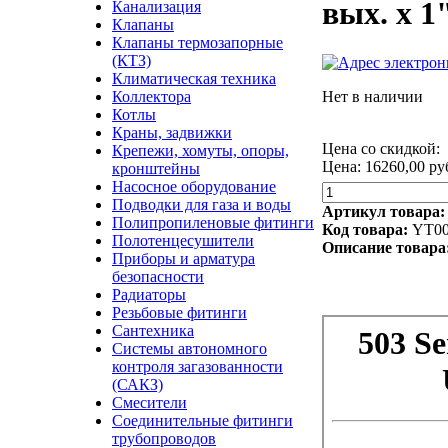
вых. х 1
Канализация
Клапаны
Клапаны термозапорные
(КТЗ)
Климатическая техника
Коллектора
Нет в наличии
Котлы
Краны, задвижки
Цена со скидкой:
Крепежи, хомуты, опоры,
Цена:
16260,00 ру
кронштейны
Насосное оборудование
Подводки для газа и воды
Артикул товара
Полипропиленовые фитинги
Код товара:
YT00
Полотенцесушители
Описание товара
Приборы и арматура
безопасности
Радиаторы
Резьбовые фитинги
Сантехника
Системы автономного
контроля загазованности
(САКЗ)
Смесители
Соединительные фитинги
трубопроводов