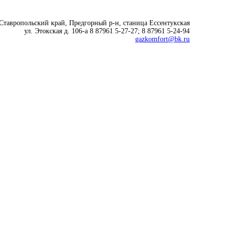
 Ставропольский край, Предгорный р-н, cтаница Ессентукская
ул. Этокская д. 106-а 8 87961 5-27-27; 8 87961 5-24-94
gazkomfort@bk.ru
Современные технологии
для комфортной жизни