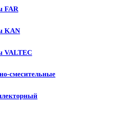
ы FAR
ы KAN
ы VALTEC
но-смесительные
ллекторный