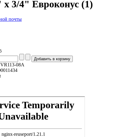
" х 3/4" Евроконус (1)
б
:
VR113-08A
0011434
: