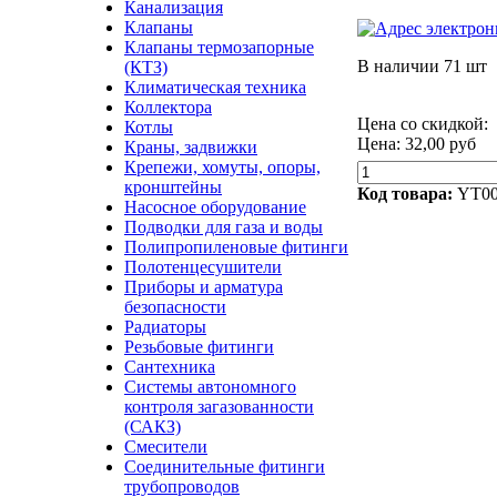
Канализация
Клапаны
Клапаны термозапорные
В наличии
71 шт
(КТЗ)
Климатическая техника
Коллектора
Цена со скидкой:
Котлы
Цена:
32,00 руб
Краны, задвижки
Крепежи, хомуты, опоры,
кронштейны
Код товара:
YT00
Насосное оборудование
Подводки для газа и воды
Полипропиленовые фитинги
Полотенцесушители
Приборы и арматура
безопасности
Радиаторы
Резьбовые фитинги
Сантехника
Системы автономного
контроля загазованности
(САКЗ)
Смесители
Соединительные фитинги
трубопроводов