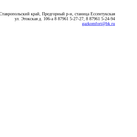
 Ставропольский край, Предгорный р-н, cтаница Ессентукская
ул. Этокская д. 106-а 8 87961 5-27-27; 8 87961 5-24-94
gazkomfort@bk.ru
Современные технологии
для комфортной жизни