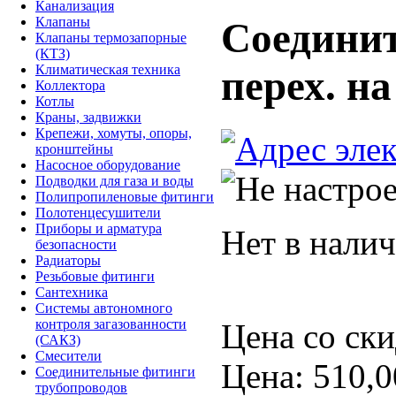
Канализация
Клапаны
Соединит
Клапаны термозапорные
(КТЗ)
Климатическая техника
перех. на
Коллектора
Котлы
Краны, задвижки
Крепежи, хомуты, опоры,
кронштейны
Насосное оборудование
Подводки для газа и воды
Полипропиленовые фитинги
Полотенцесушители
Приборы и арматура
Нет в нали
безопасности
Радиаторы
Резьбовые фитинги
Сантехника
Системы автономного
контроля загазованности
Цена со ски
(САКЗ)
Смесители
Цена:
510,0
Соединительные фитинги
трубопроводов