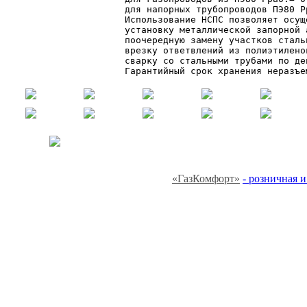
для напорных трубопроводов ПЭ80 Р
Использование НСПС позволяет осуще
установку металлической запорной 
поочередную замену участков сталь
врезку ответвлений из полиэтилено
сварку со стальными трубами по де
Гарантийный срок хранения неразъе
«ГазКомфорт»
- розничная 