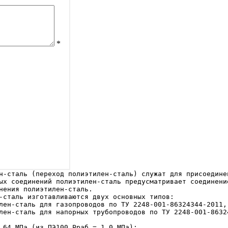
ых соединений полиэтилен-сталь предусматривает соединени
нения полиэтилен-сталь.

-сталь изготавливаются двух основных типов:

лен-сталь для газопроводов по ТУ 2248-001-86324344-2011,
лен-сталь для напорных трубопроводов по ТУ 2248-001-8632
,64 МПа (из ПЭ100 Рраб.= 1,0 МПа);
