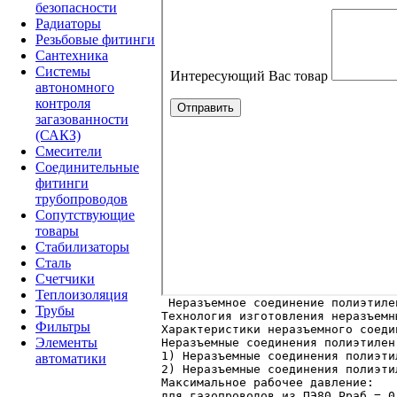
безопасности
Радиаторы
Резьбовые фитинги
Сантехника
Системы
автономного
контроля
загазованности
(САКЗ)
Смесители
Соединительные
фитинги
трубопроводов
Сопутствующие
товары
Стабилизаторы
Сталь
Счетчики
Теплоизоляция
Трубы
Технология изготовления неразъемн
Фильтры
Характеристики неразъемного соеди
Элементы
Неразъемные соединения полиэтилен
1) Неразъемные соединения полиэти
автоматики
2) Неразъемные соединения полиэти
Максимальное рабочее давление:

для газопроводов из ПЭ80 Рраб.= 0