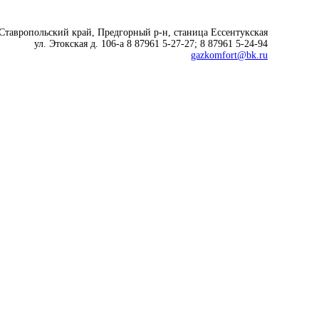
 Ставропольский край, Предгорный р-н, cтаница Ессентукская
ул. Этокская д. 106-а 8 87961 5-27-27; 8 87961 5-24-94
gazkomfort@bk.ru
Современные технологии
для комфортной жизни