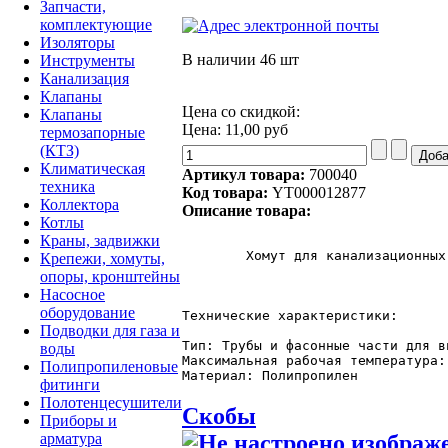
Запчасти,
комплектующие
Изоляторы
В наличии
46 шт
Инструменты
Канализация
Клапаны
Цена со скидкой:
Клапаны
Цена:
11,00 руб
термозапорные
(КТЗ)
Климатическая
Артикул товара:
700040
техника
Код товара:
YT000012877
Коллектора
Описание товара:
Котлы
Краны, задвижки
	Хомут для канализационных труб имеют защелку, при помощи которой, можно легко, без особых усилий, прикрепить монтируемый канализационный трубопровод к стене внутри жилых, общественных или производственных зданий.

Крепежи, хомуты,
опоры, кронштейны
Насосное
оборудование
Технические характеристики:

Подводки для газа и
Тип: Трубы и фасонные части для в
воды
Максимальная рабочая температура: 
Полипропиленовые
Материал: Полипропилен
фитинги
Полотенцесушители
Скобы
Приборы и
арматура