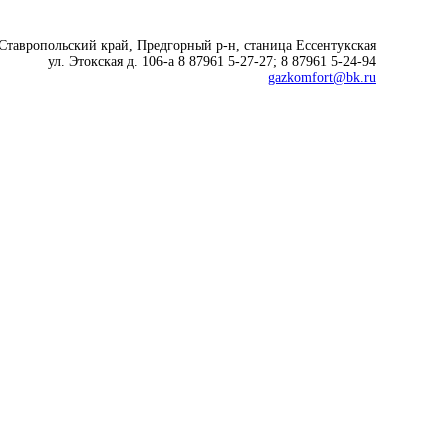
 Ставропольский край, Предгорный р-н, cтаница Ессентукская
ул. Этокская д. 106-а 8 87961 5-27-27; 8 87961 5-24-94
gazkomfort@bk.ru
Современные технологии
для комфортной жизни