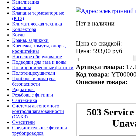
Канализация
Клапаны
Клапаны термозапорные
(КТЗ)
Нет в наличии
Климатическая техника
Коллектора
Котлы
Краны, задвижки
Цена со скидкой:
Крепежи, хомуты, опоры,
Цена:
593,00 руб
кронштейны
Насосное оборудование
Подводки для газа и воды
Артикул товара:
17.
Полипропиленовые фитинги
Полотенцесушители
Код товара:
YT00000
Приборы и арматура
Описание товара:
безопасности
Радиаторы
Резьбовые фитинги
Сантехника
Системы автономного
контроля загазованности
(САКЗ)
Смесители
Соединительные фитинги
трубопроводов