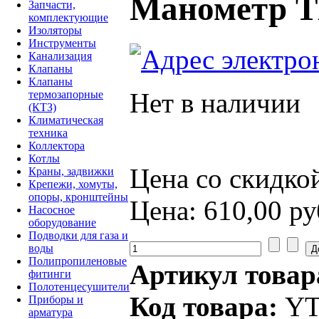
Манометр TM
Запчасти,
комплектующие
Изоляторы
Инструменты
Канализация
Клапаны
Клапаны
Нет в наличии
термозапорные
(КТЗ)
Климатическая
техника
Коллектора
Котлы
Цена со скидко
Краны, задвижки
Крепежи, хомуты,
опоры, кронштейны
Цена:
610,00 ру
Насосное
оборудование
Подводки для газа и
воды
Полипропиленовые
Артикул товар
фитинги
Полотенцесушители
Код товара:
YT
Приборы и
арматура