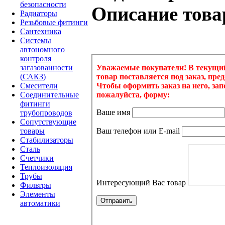
безопасности
Описание това
Радиаторы
Резьбовые фитинги
Сантехника
Системы
автономного
контроля
загазованности
(САКЗ)
Смесители
Соединительные
фитинги
трубопроводов
Сопутствующие
товары
Стабилизаторы
Сталь
Счетчики
Теплоизоляция
Трубы
Фильтры
Элементы
автоматики