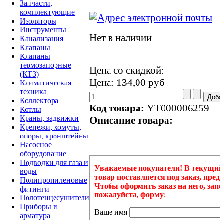
Запчасти,
комплектующие
Изоляторы
Инструменты
Нет в наличии
Канализация
Клапаны
Клапаны
термозапорные
Цена со скидкой:
(КТЗ)
Цена:
134,00 руб
Климатическая
техника
Коллектора
Код товара:
YT000006259
Котлы
Краны, задвижки
Описание товара:
Крепежи, хомуты,
опоры, кронштейны
Насосное
оборудование
Подводки для газа и
воды
Полипропиленовые
фитинги
Полотенцесушители
Приборы и
арматура