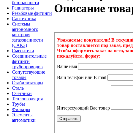
безопасности
Описание това
Радиаторы
Резьбовые фитинги
Сантехника
Системы
автономного
контроля
загазованности
(САКЗ)
Смесители
Соединительные
фитинги
трубопроводов
Сопутствующие
товары
Стабилизаторы
Сталь
Счетчики
Теплоизоляция
Трубы
Фильтры
Элементы
автоматики