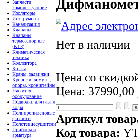
Дифманомет
Запчасти,
комплектующие
Изоляторы
Инструменты
Канализация
Клапаны
Клапаны
Нет в наличии
термозапорные
(КТЗ)
Климатическая
техника
Коллектора
Котлы
Цена со скидко
Краны, задвижки
Крепежи, хомуты,
опоры, кронштейны
Цена:
37990,00
Насосное
оборудование
Подводки для газа и
воды
Полипропиленовые
Артикул товар
фитинги
Полотенцесушители
Код товара:
YT
Приборы и
арматура