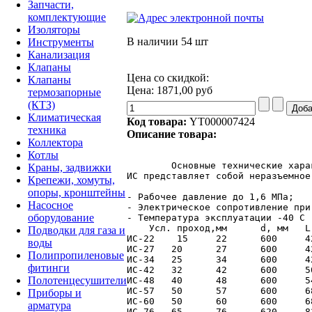
Запчасти,
комплектующие
Изоляторы
В наличии
54 шт
Инструменты
Канализация
Клапаны
Цена со скидкой:
Клапаны
Цена:
1871,00 руб
термозапорные
(КТЗ)
Климатическая
Код товара:
YT000007424
техника
Описание товара:
Коллектора
Котлы
	Основные технические характеристики

Краны, задвижки
ИС представляет собой неразъемное
Крепежи, хомуты,
опоры, кронштейны
- Рабочее давление до 1,6 МПа;

Насосное
- Электрическое сопротивление при
оборудование
- Температура эксплуатации -40 С .
    Усл. проход,мм 	d, мм 	L, мм  	D, мм 	 Масса (усредненная), кг

Подводки для газа и
ИС-22	 15	22	600	42	1,7

воды
ИС-27	20	27	600	42	1,7

Полипропиленовые
ИС-34	25	34	600	42	1,7

фитинги
ИС-42	32	42	600	50	2,2

Полотенцесушители
ИС-48	40	48	600	54	2,4

ИС-57	50	57	600	68	3,7

Приборы и
ИС-60	50	60	600	68	4,0

арматура
ИС-76	65	76	620	83	6,1
