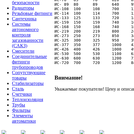
безопасности
ИС- 89 	80	89	640	95	8,0

Радиаторы
ИС-108	100	108	700	121	11,0

Резьбовые фитинги
ИС-114	100	114	700	121	13,5

ИС-133	125	133	720	146	16,5

Сантехника
ИС-159	150	159	740	168	19,2

Системы
ИС-168	150	168	740	180	25,0

автономного
ИС-219	200	219	800	240	43,0

контроля
ИС-273	250	273	850	340	58,0

загазованности
ИС-325	300	325	950	390	77,0

ИС-377	350	377	1000	420	105,0

(САКЗ)
ИС-426	400	426	1000	490	125,0

Смесители
ИС-530	500	530	1100	622	210,0

Соединительные
ИС-630	600	630	1200	730	350,0

фитинги
трубопроводов
Сопутствующие
Внимание!
товары
Стабилизаторы
Сталь
Уважаемые покупатели! Цену и описан
Счетчики
Теплоизоляция
Трубы
Фильтры
Элементы
автоматики